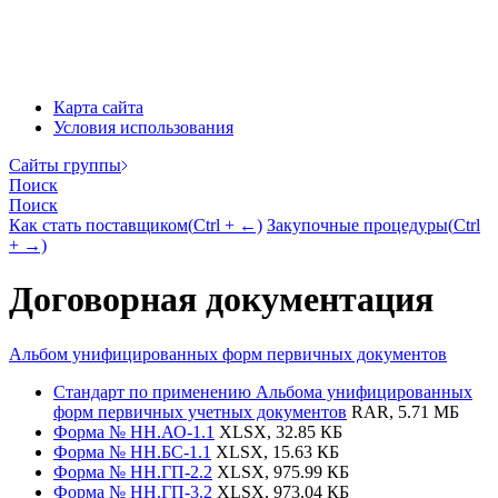
Карта сайта
Условия использования
Cайты группы
Поиск
Поиск
Как стать поставщиком
(
Ctrl
+ ←)
Закупочные процедуры
(
Ctrl
+ →)
Договорная документация
Альбом унифицированных форм первичных документов
Стандарт по применению Альбома унифицированных
форм первичных учетных документов
RAR, 5.71 МБ
Форма № НН.АО-1.1
XLSX, 32.85 КБ
Форма № НН.БС-1.1
XLSX, 15.63 КБ
Форма № НН.ГП-2.2
XLSX, 975.99 КБ
Форма № НН.ГП-3.2
XLSX, 973.04 КБ