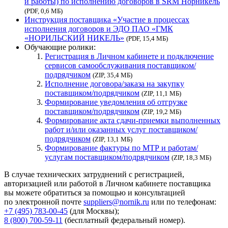
и работы) по исполнению договоров в SRM Норникель
(PDF, 0,6 МБ)
Инструкция поставщика «Участие в процессах
исполнения договоров и ЭДО ПАО «ГМК
«НОРИЛЬСКИЙ НИКЕЛЬ»
(PDF, 15,4 МБ)
Обучающие ролики:
Регистрация в Личном кабинете и подключение
сервисов самообслуживания поставщиком/
подрядчиком
(ZIP, 35,4 МБ)
Исполнение договора/заказа на закупку
поставщиком/подрядчиком
(ZIP, 11,1 МБ)
Формирование уведомления об отгрузке
поставщиком/подрядчиком
(ZIP, 19,2 МБ)
Формирование акта сдачи-приемки выполненных
работ и/или оказанных услуг поставщиком/
подрядчиком
(ZIP, 13,1 МБ)
Формирование фактуры по МТР и работам/
услугам поставщиком/подрядчиком
(ZIP, 18,3 МБ)
В случае технических затруднений с регистрацией,
авторизацией или работой в Личном кабинете поставщика
вы можете обратиться за помощью и консультацией
по электронной почте
suppliers@nornik.ru
или по телефонам:
+7 (495) 783-00-45
(для Москвы);
8 (800) 700-59-11
(бесплатный федеральный номер).