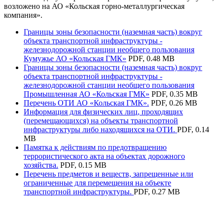
возложено на АО «Кольская горно-металлургическая
компания».
Границы зоны безопасности (наземная часть) вокруг
объекта транспортной инфраструктуры -
железнодорожной станции необщего пользования
Кумужье АО «Кольская ГМК»
PDF, 0.48 MB
Границы зоны безопасности (наземная часть) вокруг
объекта транспортной инфраструктуры -
железнодорожной станции необщего пользования
Промышленная АО «Кольская ГМК»
PDF, 0.35 MB
Перечень ОТИ АО «Кольская ГМК».
PDF, 0.26 MB
Информация для физических лиц, проходящих
(перемещающихся) на объекты транспортной
инфраструктуры либо находящихся на ОТИ.
PDF, 0.14
MB
Памятка к действиям по предотвращению
террористического акта на объектах дорожного
хозяйства.
PDF, 0.15 MB
Перечень предметов и веществ, запрещенные или
ограниченные для перемещения на объекте
транспортной инфраструктуры.
PDF, 0.27 MB