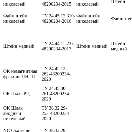
Штейн
никелевый
48200234-2015
никелевый
Файнштейн
ТУ 24.45.12.310-
Файнштейн
Файнште
никелевый
48200234-2016
никелевый
ТУ 24.44.11-237-
Штейн
Штейн медный
Штейн медный
48200234-2017
медный
ТУ 24.45.12-
ОК немагнитная
262-48200234-
фракция ПНТП
2020
ТУ 24.45.30-
ОК Пыль РЦ
261-48200234-
2020
ОК Шлак
ТУ 38.32.29-
анодный
253-48200234-
никелевый
2020
NC Окатыши
ТУ 38.32.29-