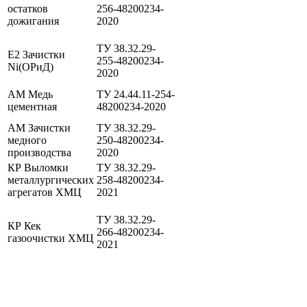
остатков
256-48200234-
дожигания
2020
ТУ 38.32.29-
E2 Зачистки
255-48200234-
Ni(ОРиД)
2020
AM Медь
ТУ 24.44.11-254-
цементная
48200234-2020
AM Зачистки
ТУ 38.32.29-
медного
250-48200234-
производства
2020
КР Выломки
ТУ 38.32.29-
металлургических
258-48200234-
агрегатов ХМЦ
2021
ТУ 38.32.29-
КР Кек
266-48200234-
газоочистки ХМЦ
2021