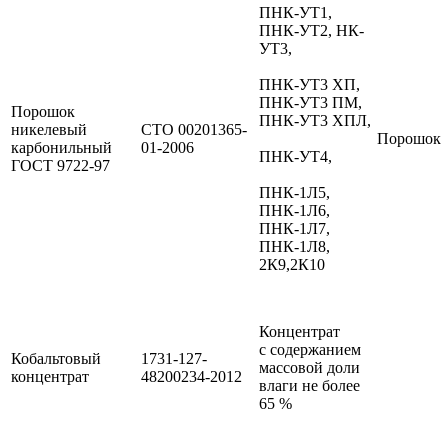
ПНК-УТ1,
ПНК-УТ2, НК-
УТ3,
ПНК-УТ3 ХП,
ПНК-УТ3 ПМ,
Порошок
ПНК-УТ3 ХПЛ,
никелевый
СТО 00201365-
Порошок
карбонильный
01-2006
ПНК-УТ4,
ГОСТ
9722-97
ПНК-1Л5,
ПНК-1Л6,
ПНК-1Л7,
ПНК-1Л8,
2К9,2К10
Концентрат
с содержанием
Кобальтовый
1731-127-
массовой доли
концентрат
48200234-2012
влаги не более
65 %