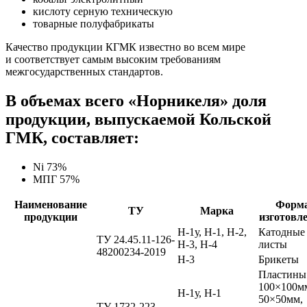
кислоту серную техническую
товарные полуфабрикаты
Качество продукции КГМК известно во всем мире
и соответствует самым высоким требованиям
межгосударственных стандартов.
В объемах всего «Норникеля» доля
продукции, выпускаемой Кольской
ГМК, составляет:
Ni 73%
МПГ 57%
Наименование
Форм
ТУ
Марка
продукции
изготовл
Н-1у, Н-1, Н-2,
Катодные
ТУ 24.45.11-126-
Н-3, Н-4
листы
48200234-2019
Н-3
Брикеты
Пластины
100×100м
Н-1у, Н-1
50×50мм,
ТУ 1732-223-