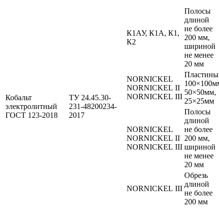
Полосы
длиной
не более
К1АУ, К1А, К1,
200 мм,
К2
шириной
не менее
20 мм
Пластины
NORNICKEL
100×100м
NORNICKEL II
50×50мм,
NORNICKEL III
Кобальт
ТУ 24.45.30-
25×25мм
электролитный
231-48200234-
Полосы
ГОСТ
123-2018
2017
длиной
NORNICKEL
не более
NORNICKEL II
200 мм,
NORNICKEL III
шириной
не менее
20 мм
Обрезь
длиной
NORNICKEL III
не более
200 мм