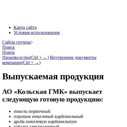
Карта сайта
Условия использования
Cайты группы
Поиск
Поиск
Производство
(
Ctrl
+ ←)
Внутренние документы
компании
(
Ctrl
+ →)
Выпускаемая продукция
АО «Кольская ГМК» выпускает
следующую готовую продукцию:
никель первичный
порошок никелевый карбонильный
дробь никелевую карбонильную
кобальт электролитный