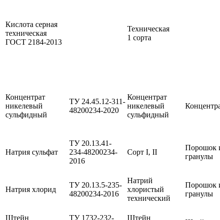
Кислота серная
Техническая
техническая
1 сорта
ГОСТ
2184-2013
Концентрат
Концентрат
ТУ 24.45.12-311-
никелевый
никелевый
Концентр
48200234-2020
сульфидный
сульфидный
ТУ 20.13.41-
Порошок 
Натрия сульфат
234-48200234-
Сорт I, II
гранулы
2016
Натрий
ТУ 20.13.5-235-
Порошок 
Натрия хлорид
хлористый
48200234-2016
гранулы
технический
Штейн
ТУ 1732-232-
Штейн