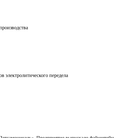
 производства
ов электролитического передела
 «Петсамоникель». Предприятие выпускало файнштейн