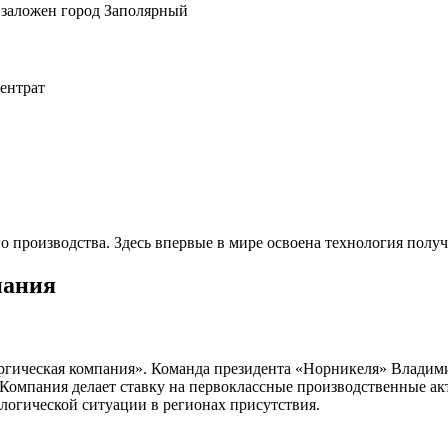
 заложен город Заполярный
ентрат
го производства. Здесь впервые в мире освоена технология полу
пания
ргическая компания». Команда президента «Норникеля» Владим
 Компания делает ставку на первоклассные производственные а
огической ситуации в регионах присутствия.