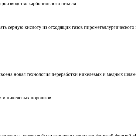
производство карбонильного никеля
ать серную кислоту из отходящих газов пирометаллургического
своена новая технология переработки никелевых и медных шлам
и и никелевых порошков
кого завода, которые были запущены канадско-финской фирмой