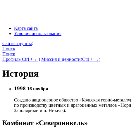
Карта сайта
Условия использования
Cайты группы
Поиск
Поиск
Профиль
(
Ctrl
+ ←)
Миссия и ценности
(
Ctrl
+ →)
История
1998
16 ноября
Создано акционерное общество «Кольская горно-металлу
по производству цветных и драгоценных металлов «Нори
Заполярный и п. Никель).
Комбинат «Североникель»